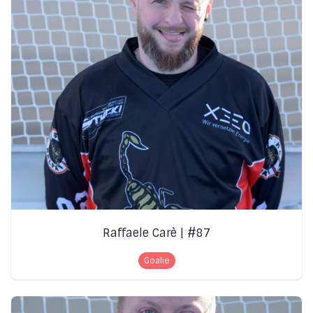
Raffaele Carè | #87
Goalie